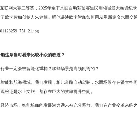
镇”全球互联网大赛二等奖，2025年拿下水面自动驾驶赛道民用领域最大融
了欧卡智舶创始人朱健楠，听他讲述欧卡智舶如何用AI重新定义水面交
船舶这条当时看来比较小众的赛道？
些行业一定会被智能化重构？哪些场景是高频刚需的？
工智能和航海领域。我们发现，相比道路自动驾驶，水面场景存在很大空
洋巡检还是水上文旅，都存在巨大的效率提升空间。
洋经济市场，智能船舶的发展潜力远未被充分释放。我们在产业变革来临