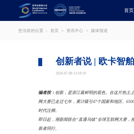
首页
您当前的位置 ：
首页
>
资讯中心
>
媒体报道
创新者说 | 欧卡
2026-07-08 13:18:19
编者按：
创新，是浙江最鲜明的底色。在这片热土上
网大赛已走过七年，累计吸引47个国家和地区、65
时代注脚。
即日起，潮新闻联合“直通乌镇”全球互联网大赛，
新者同行。