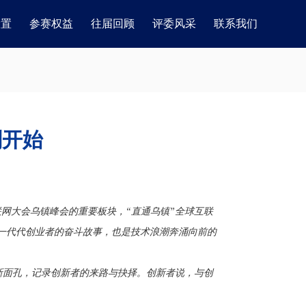
设置
参赛权益
往届回顾
评委风采
联系我们
刚开始
网大会乌镇峰会的重要板块，“直通乌镇”全球互联
是一代代创业者的奋斗故事，也是技术浪潮奔涌向前的
新面孔，记录创新者的来路与抉择。创新者说，与创